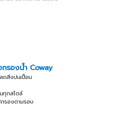
องกรองน้ำ Coway
ดสิ่งปนเปื้อน
านทุกสไตล์
ไส้กรองตามรอบ